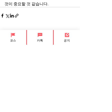
것이 중요할 것 같습니다.
전체 보기
최근 게시물
코스
카톡
공지
"조건 사이트"와 관련하여
24시 조건만남